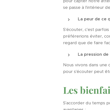
pour capter notre atte
se passe à l'intérieur d
La peur de ce q
S'écouter, c'est parfoi
préférerions éviter, com
regard que de faire fa
La pression de
Nous vivons dans une cu
pour s'écouter peut ê
Les bienfai
S'accorder du temps pou
avantages :