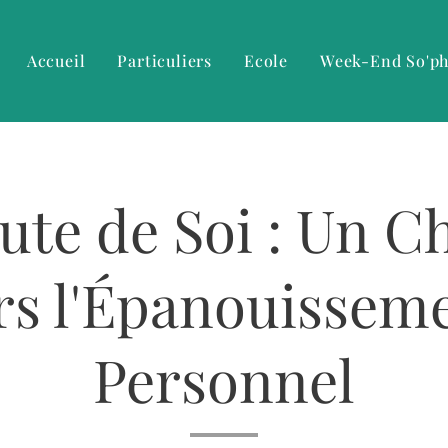
Accueil
Particuliers
Ecole
Week-End So'p
ute de Soi : Un 
rs l'Épanouissem
Personnel